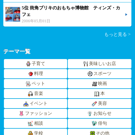
5位 街角ブリキのおもちゃ博物館 ティンズ・カ
フェ
2006年05月01日
もっと見る >
テーマ一覧
子育て
美味しいお店
料理
スポーツ
ペット
映画
音楽
本
イベント
美容
ファッション
お知らせ
相談
俳句
学校
その他