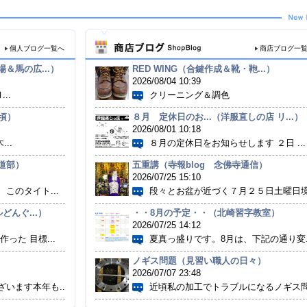
個人ブログ一覧へ
商店ブログ一
＆馬の広...）
RED WING（合鍵作成＆靴・鞄...）
2026/08/04 10:39
..
クリーニング＆調色
頃）
８月 定休日のお...（洋服直しの店 リ...）
2026/08/01 10:18
...
８月の定休日をお知らせします ２日 ...
道部）
五重講（寺報blog 念佛寺通信）
2026/07/25 15:10
このタイト...
段々とお盆が近づく７月２５日土曜日境.
どんぐ...）
・・8月の予定・・（北崎習字教室）
2026/07/25 14:12
った 目標...
夏真っ盛りです。8月は、下記の通り変..
ノギス問題（見習い職人の日々）
2026/07/07 23:48
います本年も...
近頃私の加工でトラブルになるノギス問.