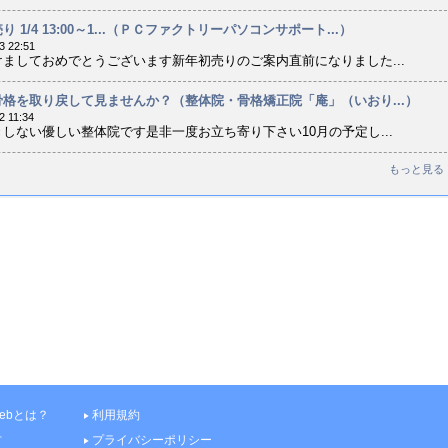
 1/4 13:00～1...（ＰＣファクトリーパソコンサポート...）
3 22:51
ましておめでとうございます新年初売りのご案内直前になりました...
格を取り戻して見ませんか？（整体院・骨格矯正院「庵」（いおり...）
2 11:34
しない優しい整体院です是非一度お立ち寄り下さい10月の予定し...
もっと見る
 webとは？
利用規約
方
プライバシーポリシー