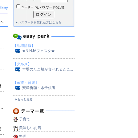
ユーザーIDとパスワードを記憶
覧へ
パスワードを忘れた方はこちら
【地域情報】
★NINJAフェスタ★
【グルメ】
本場のたこ焼が食べれるたこ...
【家族・育児】
..
安産祈願・水子供養
もっと見る
.
子育て
美味しいお店
..
料理