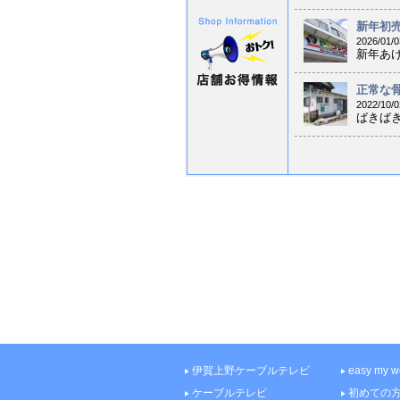
新年初売り
2026/01/0
新年あけ
正常な骨
2022/10/0
ばきばき
伊賀上野ケーブルテレビ
easy my
ケーブルテレビ
初めての