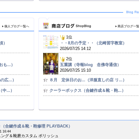
個人ブログ一覧へ
商店ブログ一
1位
頃）
・・8月の予定・・（北崎習字教室）
2026/07/25 14:12
2位
も...）
五重講（寺報blog 念佛寺通信）
2026/07/25 15:10
広...）
８月 定休日のお...（洋服直しの店 リ...）
中...）
クーラーボックス（合鍵作成＆靴・鞄...）
（合鍵作成＆靴・鞄修理 PLAYBACK）
1 16:44
ニング＆靴磨カスタム ポリッシュ