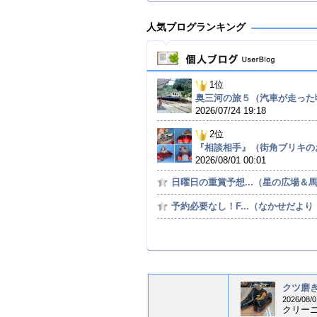
人気ブログランキング
1位
奥三河の旅５（汽車が走った
2026/07/24 19:18
2位
『相談相手』（街角ブリキのお
2026/08/01 00:01
日曜日の重賞予想...（星の広場＆馬の
予約必要なし！F...（なかせだより（
クツ磨き
2026/08/0
クリー