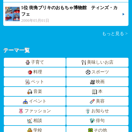
5位 街角ブリキのおもちゃ博物館 ティンズ・カ
フェ
2006年05月01日
もっと見る >
テーマ一覧
子育て
美味しいお店
料理
スポーツ
ペット
映画
音楽
本
イベント
美容
ファッション
お知らせ
相談
俳句
学校
その他