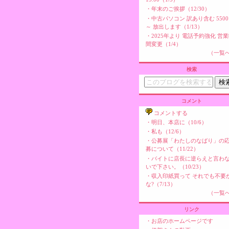
・
年末のご挨拶（12/30）
・
中古パソコン 訳あり含む 550
～ 放出します（1/13）
・
2025年より 電話予約強化 営
間変更（1/4）
（一覧
検索
コメント
コメントする
・
明日、本店に（10/6）
・
私も（12/6）
・
公募展「わたしのなばり」の
募について（11/22）
・
バイトに店長に逆らえと言わ
いで下さい。（10/23）
・
収入印紙買って それでも不要
な?（7/13）
（一覧
リンク
・
お店のホームページです