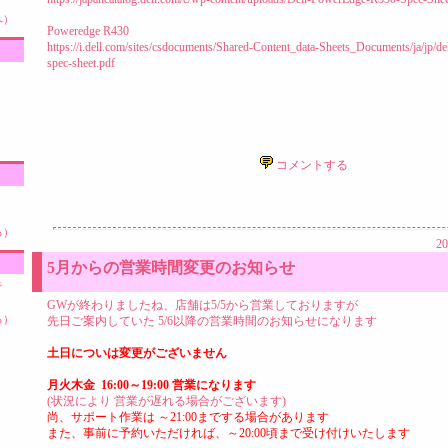
へ）
Poweredge R430
https://i.dell.com/sites/csdocuments/Shared-Content_data-Sheets_Documents/ja/jp/d
spec-sheet.pdf
コメントする
こ
。
る）
20
5月からの営業時間変更のお知らせ
で
GWが終わりましたね、店舗は5/5から営業しておりますが
る）
先日ご案内していた 5/6以降の営業時間のお知らせになります
土日についは変更がございません
月火木金 16:00～19:00 営業になります
(状況により 営業が遅れる場合がございます)
尚、サポート作業は ～21:00までする場合があります
また、事前に予約いただければ、～20:00頃まで受け付けいたします