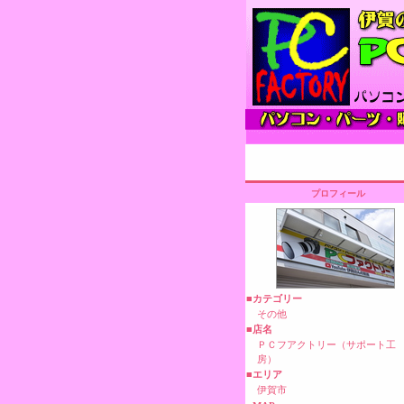
プロフィール
■カテゴリー
その他
■店名
ＰＣフアクトリー（サポート工
房）
■エリア
伊賀市