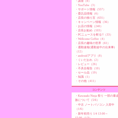
・講座（8）
・YouTube（3）
・サポート情報（557）
・委託品情報（6）
・店長の独り言（631）
・キャンペーン情報（36）
・お店の情報（240）
・店長お勧め（103）
・PCニュースを斬る!!（33）
・Wellcome Coffee（4）
・店長の趣味の世界（61）
・通勤速報(通勤途中の出来事)
（12）
・androidアプリ（8）
・くいだおれ（2）
・レビュー（26）
・不具合報告（10）
・セール品（19）
・知識（1）
・その他（411）
コンテンツ
・
Kawasaki Ninja 祭り 一部の暴
族について（5/6）
・
中古 ノートパソコン 入荷中
（1/6）
・
新年初売り 1/4 13:00～
15:00（1/3）