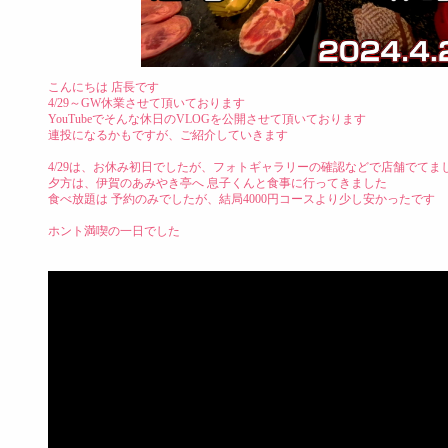
こんにちは 店長です
4/29～GW休業させて頂いております
YouTubeでそんな休日のVLOGを公開させて頂いております
連投になるかもですが、ご紹介していきます
4/29は、お休み初日でしたが、フォトギャラリーの確認などで店舗でてま
夕方は、伊賀のあみやき亭へ 息子くんと食事に行ってきました
食べ放題は 予約のみでしたが、結局4000円コースより少し安かったです
ホント満喫の一日でした