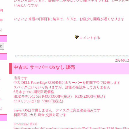
いろいろ調べてると、暖房が.....効かないとの事だそうですね、シートヒ
いみたいですが
0円
いよいよ 来週の日曜日に納車で、5/16は、お店少し開店が遅くなります
業時
へ）
コメントする
2024/05/
中古1U サーバー OSなし 販売
店長です
応
中古 DELL PowerEdge R330/R430 1Uサーバーを期間下帝で販売します
スペックはいろいろありますが、詳細の確認をしておりません
な
6月末までの 期間限定価格
HDDモデルは 5台 R430 33000円(税込) R330 22000円(税込)
か
SSDモデルは 1台 55000円(税込)
へ）
Server OSは付属しません、ディスクは完全消去済みです
初期不良 1カ月 返金 交換対応です
Poweredge R330
https://japancatalog.dell.com/c/wp-content/uploads/Dell-PowerEdge-R330-Spec-Shee