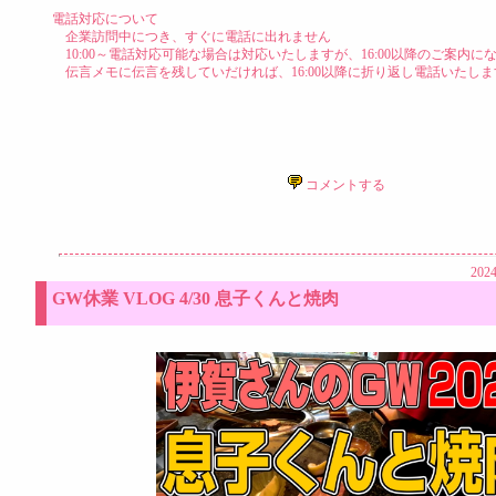
電話対応について
企業訪問中につき、すぐに電話に出れません
10:00～電話対応可能な場合は対応いたしますが、16:00以降のご案内に
伝言メモに伝言を残していだければ、16:00以降に折り返し電話いたしま
コメントする
2024
GW休業 VLOG 4/30 息子くんと焼肉