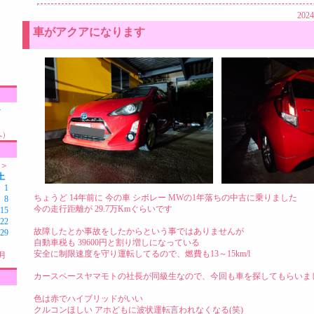
2024
車がアクアになります
け
へ）
-＞
土
1
ちょうど 14年前に 今の車 シボレー MWの1年落ちの中古に乗りました
8
今の走行距離が 29.7万Kmぐらいです
15
22
故障したとか事故をしたからという事ではありませんが
29
自動車税も 39600円と割り増しになっている
安全に制限速度を守り運転してるので、燃費も13～15km/l
月
カースペースヤマモトの社長が同級生なので、今回も車を探してもらいま
色は赤でハイブリッドがいい
クルコンほしい アホどもに波状運転言われなくなる(笑)