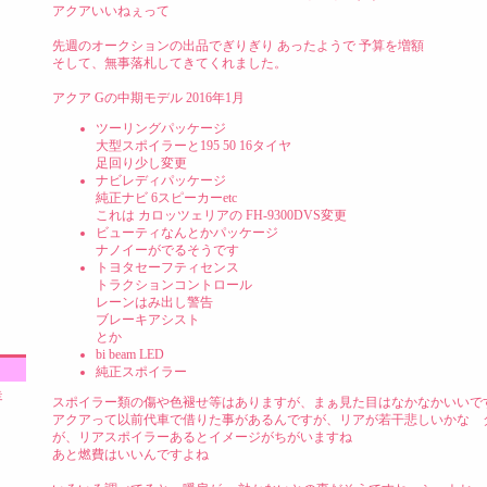
アクアいいねぇって
先週のオークションの出品でぎりぎり あったようで 予算を増額
そして、無事落札してきてくれました。
アクア Gの中期モデル 2016年1月
ツーリングパッケージ
大型スポイラーと195 50 16タイヤ
足回り少し変更
ナビレディパッケージ
純正ナビ 6スピーカーetc
これは カロッツェリアの FH-9300DVS変更
ビューティなんとかパッケージ
ナノイーがでるそうです
トヨタセーフティセンス
トラクションコントロール
レーンはみ出し警告
ブレーキアシスト
とか
bi beam LED
純正スポイラー
走
スポイラー類の傷や色褪せ等はありますが、まぁ見た目はなかなかいいで
アクアって以前代車で借りた事があるんですが、リアが若干悲しいかな 
が、リアスポイラーあるとイメージがちがいますね
あと燃費はいいんですよね