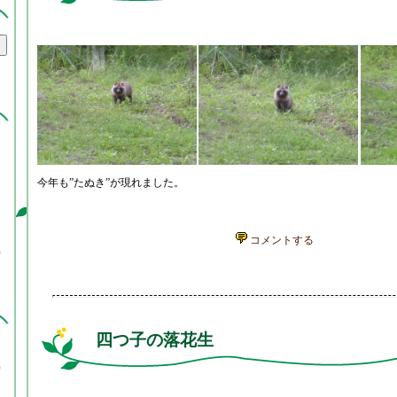
今年も”たぬき”が現れました。
い
コメントする
）
四つ子の落花生
）