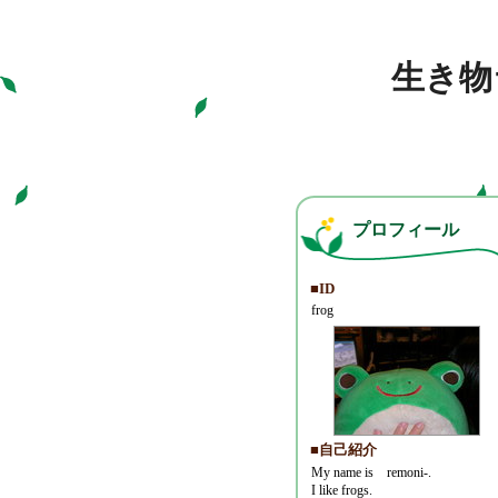
生き物
プロフィール
■ID
frog
■自己紹介
My name is remoni-.
I like frogs.