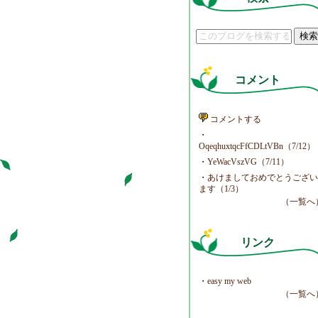
コメント
コメントする
・
OqeqhuxtqcFfCDLtVBn（7/12）
・
YeWacVszVG（7/11）
・
あけましておめでとうござ
ます（1/3）
（一覧へ
リンク
・
easy my web
（一覧へ