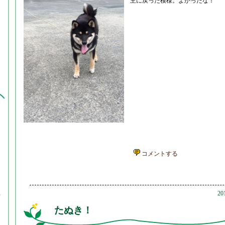
主に戻った模様。よかったな！
コメントする
卵
20
）
たぬき！