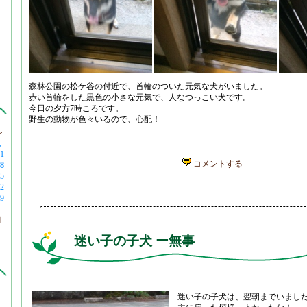
森林公園の松ケ谷の付近で、首輪のついた元気な犬がいました。
赤い首輪をした黒色の小さな元気で、人なつっこい犬です。
今日の夕方7時ころです。
野生の動物が色々いるので、心配！
＞
土
1
コメントする
8
5
2
9
月
迷い子の子犬 ー無事
迷い子の子犬は、翌朝までいまし