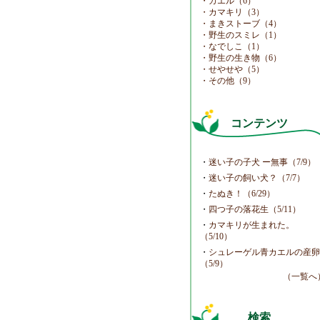
・カエル（6）
・カマキリ（3）
・まきストーブ（4）
・野生のスミレ（1）
・なでしこ（1）
・野生の生き物（6）
・せやせや（5）
・その他（9）
コンテンツ
・
迷い子の子犬 ー無事（7/9）
・
迷い子の飼い犬？（7/7）
・
たぬき！（6/29）
・
四つ子の落花生（5/11）
・
カマキリが生まれた。
（5/10）
・
シュレーゲル青カエルの産
（5/9）
（一覧へ
検索