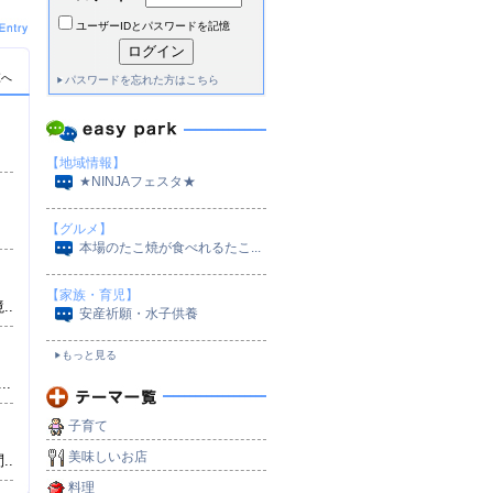
ユーザーIDとパスワードを記憶
覧へ
パスワードを忘れた方はこちら
【地域情報】
★NINJAフェスタ★
【グルメ】
本場のたこ焼が食べれるたこ...
【家族・育児】
..
安産祈願・水子供養
もっと見る
.
子育て
美味しいお店
..
料理