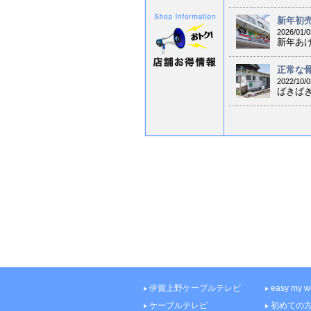
新年初売り
2026/01/0
新年あけ
正常な骨
2022/10/0
ばきばき
伊賀上野ケーブルテレビ
easy my
ケーブルテレビ
初めての