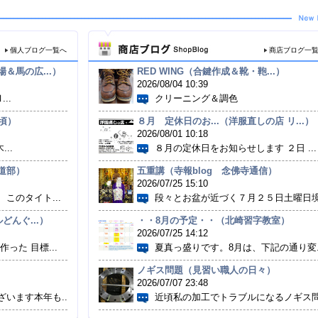
個人ブログ一覧へ
商店ブログ一
＆馬の広...）
RED WING（合鍵作成＆靴・鞄...）
2026/08/04 10:39
..
クリーニング＆調色
頃）
８月 定休日のお...（洋服直しの店 リ...）
2026/08/01 10:18
...
８月の定休日をお知らせします ２日 ...
道部）
五重講（寺報blog 念佛寺通信）
2026/07/25 15:10
このタイト...
段々とお盆が近づく７月２５日土曜日境.
どんぐ...）
・・8月の予定・・（北崎習字教室）
2026/07/25 14:12
った 目標...
夏真っ盛りです。8月は、下記の通り変..
ノギス問題（見習い職人の日々）
2026/07/07 23:48
います本年も...
近頃私の加工でトラブルになるノギス問.