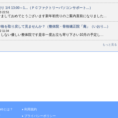
 1/4 13:00～1...（ＰＣファクトリーパソコンサポート...）
3 22:51
ましておめでとうございます新年初売りのご案内直前になりました...
格を取り戻して見ませんか？（整体院・骨格矯正院「庵」（いおり...）
2 11:34
しない優しい整体院です是非一度お立ち寄り下さい10月の予定し...
もっと見る
 webとは？
利用規約
方
プライバシーポリシー