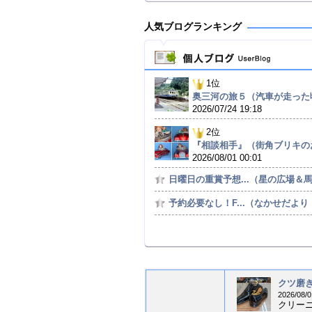
人気ブログランキング
1位
奥三河の旅５（汽車が走った
2026/07/24 19:18
2位
『相談相手』（街角ブリキのお
2026/08/01 00:01
日曜日の重賞予想...（星の広場＆馬の
予約必要なし！F...（なかせだより（
クツ磨き
2026/08/0
クリー